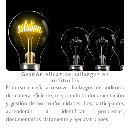
Gestión eficaz de hallazgos en
auditorías
El curso enseña a resolver hallazgos de auditoría
de manera eficiente, mejorando la documentación
y gestión de no conformidades. Los participantes
aprenderán a identificar problemas,
documentarlos claramente y ejecutar planes