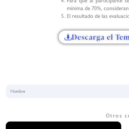
Para que al participante s
mínima de 70%, considerando
El resultado de las evaluac
Descarga el Te
Nombre
Otros c